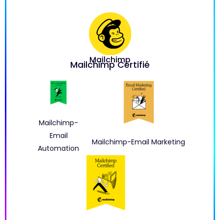
Mailchimp
Mailchimp Certifié
Mailchimp-
Email
Mailchimp-Email Marketing
Automation